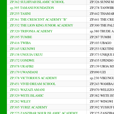
ZP.362 SULHIYAH ISLAMIC SCHOOL
ZP.326 SUNNI 
zp.395 TAMANI FOUNDATION
ZP.278 TANWII
ZP.255 TASINI
ZP.442 THAMA
ZP.361 THE CRESCENT ACADEMY "B"
ZP.441 THE CR
ZP.332 THE LION KING JUNIOR ACADEMY
ZP.300 THE P
ZP.320 TRIFONIA ACADEMY
zp.380 TRUDE 
ZP.195 TUMBE
ZP.287 TUMBI
ZP.416 TWIBA
ZP.103 UBAGO
ZP.145 UKUNJWI
ZP.253 UKUTINI
ZP.138 UNGUJA UKUU
ZP.373 UNIQUE 
ZP.172 UONDWE
ZP.435 UPENDO
ZP.078 URAFIKI
ZP.139 UROA M
ZP.179 UWANDANI
ZP.090 UZI
ZP.378 VICTORIOUS ACADEMY
zp.230 VIKUNG
ZP.451 VIVID DREAM SCHOOL
ZP.243 WAMBA
ZP.021 WAZAZI AMANI
ZP.070 WELEZO
ZP.329 WETE ISLAMIC
ZP.382 WETE I
ZP.282 WILEY
ZP.197 WINGWI
ZP.305 YURIZ ACADEMY
ZP.392 YUSSUF
ZP.275 ZANZIBAR NOUR ISLAMIC ACADEMY
ZP.325 ZANZIB