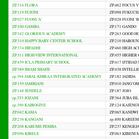
ZP.316 FLORA
ZP.462 FOCUS 
ZP.119 FUJONI
ZP.098 FUKUCH
ZP.027 FUONI ’A’
ZP.028 FUONI ’B
ZP.100 GAMBA
ZP.171 GANDO
ZP.342 GLORIOUS ACADEMY
ZP.263 GOOD 
ZP.310 HAPPY BABY CENTER SCHOOL
ZP.210 HAROU
ZP.374 HIFADHI
ZP.460 HIGH 
ZP.311 HIGH-VIEW INTERNATIONAL
ZP.455 HIGHE
ZP.459 ICLA PRIMARY SCHOOL
ZP.417 IJTIHAD
ZP.389 IMAM SHAFII
ZP.438 INTELL
zp.394 JABAL KHIRAA INTERGRATED ACADEMY
ZP.182 JADIDA
ZP.159 JAMBIANI
ZP.010 JANG’OM
ZP.148 JENDELE
ZP.187 JOJO
zp.353 JOZANI
ZP.364 JUBA I
zp.390 KAIROGIVE
ZP.124 KAJEN
ZP.042 KAMA
ZP.065 KANDWI
ZP.238 KANGANI
zp.400 KAREE
ZP.208 KARUME PEMBA
ZP.237 KENGEJ
ZP.096 KIBELE
ZP.063 KIBENI 