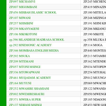
ZP.097 MICHAMVI
ZP.245 MICHEN
ZP.007 MIGOMBANI
ZP.419 MINAZIN
ZP.456 MISBAH ISLAMIC SCHOOL
ZP.180 MITIUL
ZP.107 MIWANI
ZP.248 MIZING
ZP.257 MJIMBINI
ZP.191 MJINI K
ZP.239 MKANYAGENI
ZP.206 MKIAN
ZP.106 MKOKOTONI
ZP.190 MKOTE
zp.396 MLANDEGE MADRASA SCHOOL
zp.358 MLUKA 
zp.292 MNEMONIC ACADEMY
ZP.114 MOGA
ZP.346 MOMBASA ENGLISH MEDIA
ZP.440 MONTES
ZP.202 MSUKA
ZP.213 MTAMB
ZP.209 MTEMANI
ZP.162 MTEND
ZP.057 MTONI MSINGI
ZP.034 MTOPEPO
ZP.336 MTOWAPWANI
ZP.254 MTUHA
ZP.461 MUQADAM ACADEMY
ZP.012 MUUNG
ZP.164 MUYUNI
ZP.069 MWACH
ZP.252 MWAMBE SHAMIANI
ZP.122 MWAND
ZP.002 MWEMBESHAURI
ZP.050 MWENG
ZP.371 MWERA SUPER
ZP.185 NDAGON
ZP.137 NDIJANI MSINGI
ZP.453 NEW G