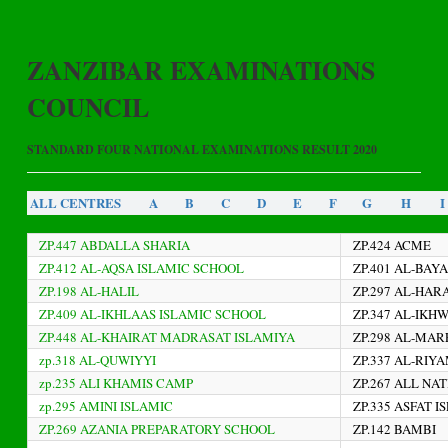
ZANZIBAR EXAMINATIONS
COUNCIL
STANDARD FOUR NATIONAL EXAMINATIONS RESULT 2020
ALL CENTRES
A
B
C
D
E
F
G
H
I
ZP.447 ABDALLA SHARIA
ZP.424 ACME
ZP.412 AL-AQSA ISLAMIC SCHOOL
ZP.401 AL-BA
ZP.198 AL-HALIL
ZP.297 AL-HA
ZP.409 AL-IKHLAAS ISLAMIC SCHOOL
ZP.347 AL-IK
ZP.448 AL-KHAIRAT MADRASAT ISLAMIYA
ZP.298 AL-MA
zp.318 AL-QUWIYYI
ZP.337 AL-RI
zp.235 ALI KHAMIS CAMP
ZP.267 ALL N
zp.295 AMINI ISLAMIC
ZP.335 ASFAT 
ZP.269 AZANIA PREPARATORY SCHOOL
ZP.142 BAMBI