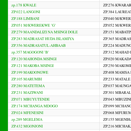
zp.178 KWALE
ZP.276 KWARA
ZP.022 LANGONI
ZP.384 LAUREA
ZP.188 LIMBANI
ZP.040 M/KWER
ZP.051 M/KWEREKWE ’G’
ZP.052 M/KWER
ZP.279 MAANDALIZI NA MSINGI DOLE
ZP.151 MABATI
ZP.283 MADRASAT HUDA ISLAMIYA
ZP.365 MADRA
ZP.356 MADRASATUL-AHBAAB
ZP.224 MADUN
zp.357 MAGOGONI ’B’
ZP.312 MAHAD
ZP.120 MAHONDA MSINGI
ZP.020 MAKAD
ZP.121 MAKOBA MSINGI
ZP.250 MAKOM
ZP.199 MAKOONGWE
ZP.408 MAMSA
ZP.105 MARUMBI
ZP.233 MATALE
ZP.280 MATETEMA
ZP.037 MAUNG
ZP.231 MAZIWANI
ZP.301 MBARA
ZP.071 MBUYUTENDE
ZP.043 MBUZINI
ZP.174 MCHANGA MDOGO
ZP.099 MCHAN
ZP.024 MFENESINI
ZP.068 MFUR
zp.289 MGELEMA
ZP.155 MGENIH
ZP.432 MGONJONI
ZP.216 MICHAKA