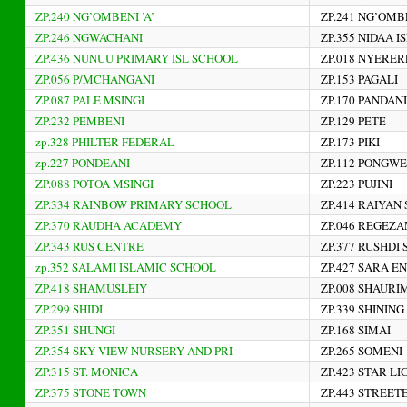
ZP.240 NG’OMBENI ’A’
ZP.241 NG’OMBE
ZP.246 NGWACHANI
ZP.355 NIDAA 
ZP.436 NUNUU PRIMARY ISL SCHOOL
ZP.018 NYERER
ZP.056 P/MCHANGANI
ZP.153 PAGALI
ZP.087 PALE MSINGI
ZP.170 PANDAN
ZP.232 PEMBENI
ZP.129 PETE
zp.328 PHILTER FEDERAL
ZP.173 PIKI
zp.227 PONDEANI
ZP.112 PONGW
ZP.088 POTOA MSINGI
ZP.223 PUJINI
ZP.334 RAINBOW PRIMARY SCHOOL
ZP.414 RAIYAN
ZP.370 RAUDHA ACADEMY
ZP.046 REGE
ZP.343 RUS CENTRE
ZP.377 RUSHDI
zp.352 SALAMI ISLAMIC SCHOOL
ZP.427 SARA 
ZP.418 SHAMUSLEIY
ZP.008 SHAUR
ZP.299 SHIDI
ZP.339 SHININ
ZP.351 SHUNGI
ZP.168 SIMAI
ZP.354 SKY VIEW NURSERY AND PRI
ZP.265 SOMENI
ZP.315 ST. MONICA
ZP.423 STAR LI
ZP.375 STONE TOWN
ZP.443 STREET