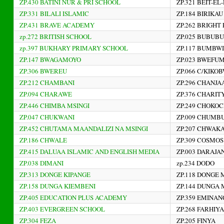
ZP.430 BATINI NUR & PRI SCHOOL
ZP.321 BEIT-EL
ZP.331 BILALI ISLAMIC
ZP.184 BIRIKAU
ZP.431 BRAVE ACADEMY
ZP.262 BRIGH
zp.272 BRITISH SCHOOL
ZP.025 BUBUBU 
zp.397 BUKHARY PRIMARY SCHOOL
ZP.117 BUMBWI
ZP.147 BWAGAMOYO
ZP.023 BWEFU
ZP.306 BWEREU
ZP.066 C/KIKO
ZP.212 CHAMBANI
ZP.296 CHANJA
ZP.094 CHARAWE
ZP.376 CHARIT
ZP.446 CHIMBA MSINGI
ZP.249 CHOKO
ZP.047 CHUKWANI
ZP.009 CHUMB
ZP.452 CHUTAMA MAANDALIZI NA MSINGI
ZP.207 CHWAK
ZP.186 CHWALE
ZP.309 COSMOS
ZP.415 DALUAA ISLAMIC AND ENGLISH MEDIA
ZP.003 DARAJA
ZP.038 DIMANI
zp.234 DODO
ZP.313 DONGE KIPANGE
ZP.118 DONGE 
ZP.158 DUNGA KIEMBENI
ZP.144 DUNGA 
ZP.405 EDUCATION PLUS ACADEMY
ZP.359 EMINA
ZP.403 EVERGREEN SCHOOL
ZP.268 FARHIY
ZP.304 FEZA
ZP.205 FINYA