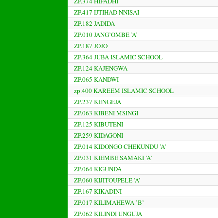
ZP.374 HIFADHI
ZP.417 IJTIHAD NNISAI
ZP.182 JADIDA
ZP.010 JANG’OMBE ’A’
ZP.187 JOJO
ZP.364 JUBA ISLAMIC SCHOOL
ZP.124 KAJENGWA
ZP.065 KANDWI
zp.400 KAREEM ISLAMIC SCHOOL
ZP.237 KENGEJA
ZP.063 KIBENI MSINGI
ZP.125 KIBUTENI
ZP.259 KIDAGONI
ZP.014 KIDONGO CHEKUNDU ’A’
ZP.031 KIEMBE SAMAKI ’A’
ZP.064 KIGUNDA
ZP.060 KIJITOUPELE ’A’
ZP.167 KIKADINI
ZP.017 KILIMAHEWA ’B’
ZP.062 KILINDI UNGUJA