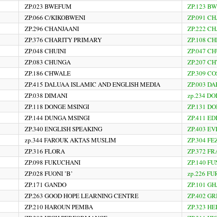
ZP.023 BWEFUM
ZP.123 B
ZP.066 C/KIKOBWENI
ZP.091 C
ZP.296 CHANJAANI
ZP.222 C
ZP.376 CHARITY PRIMARY
ZP.108 C
ZP.048 CHUINI
ZP.047 C
ZP.083 CHUNGA
ZP.207 C
ZP.186 CHWALE
ZP.309 C
ZP.415 DALUAA ISLAMIC AND ENGLISH MEDIA
ZP.003 D
ZP.038 DIMANI
zp.234 D
ZP.118 DONGE MSINGI
ZP.131 
ZP.144 DUNGA MSINGI
ZP.411 E
ZP.340 ENGLISH SPEAKING
ZP.403 E
zp.344 FAROUK AKTAS MUSLIM
ZP.304 FE
ZP.316 FLORA
ZP.372 F
ZP.098 FUKUCHANI
ZP.140 F
ZP.028 FUONI ’B’
zp.226 F
ZP.171 GANDO
ZP.101 G
ZP.263 GOOD HOPE LEARNING CENTRE
ZP.402 G
ZP.210 HAROUN PEMBA
ZP.323 