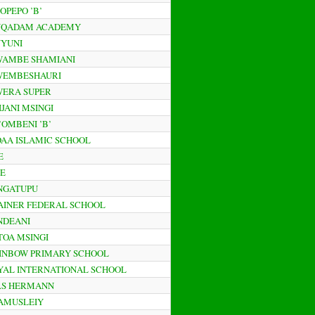
OPEPO ’B’
MUQADAM ACADEMY
UYUNI
MWAMBE SHAMIANI
MWEMBESHAURI
WERA SUPER
IJANI MSINGI
’OMBENI ’B’
IDAA ISLAMIC SCHOOL
E
JE
ANGATUPU
HAINER FEDERAL SCHOOL
ONDEANI
OTOA MSINGI
AINBOW PRIMARY SCHOOL
OYAL INTERNATIONAL SCHOOL
.O.S HERMANN
HAMUSLEIY