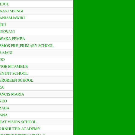
WEJUU
HAANI MSINGI
HANJAMJAWIRI
HEJU
HUKWANI
HWAKA PEMBA
OSMOS PRE ,PRIMARY SCHOOL
ARAJANI
ODO
DONGE MTAMBLE
DEN INT SCHOOL
VERGREEN SCHOOL
ZA
RANCIS MARIA
UNDO
URAHA
HANA
REAT VISION SCHOOL
HERRNHUTER ACADEMY