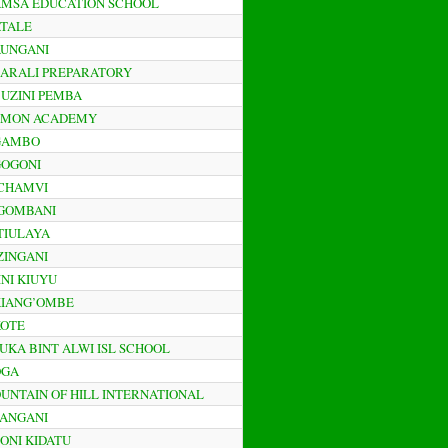
AMSA EDUCATION SCHOOL
ATALE
AUNGANI
BARALI PREPARATORY
BUZINI PEMBA
MEMON ACADEMY
MGAMBO
GOGONI
ICHAMVI
IGOMBANI
ITIULAYA
IZINGANI
INI KIUYU
KIANG’OMBE
KOTE
LUKA BINT ALWI ISL SCHOOL
OGA
OUNTAIN OF HILL INTERNATIONAL
TANGANI
TONI KIDATU