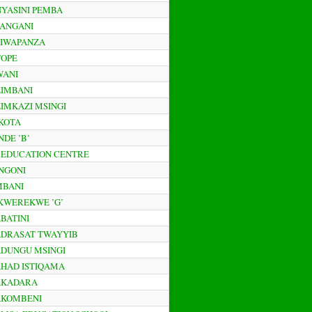
INYASINI PEMBA
IPANGANI
ISIWAPANZA
TOPE
WANI
IZIMBANI
IZIMKAZI MSINGI
OKOTA
NDE ’B’
V EDUCATION CENTRE
ANGONI
IMBANI
/KWEREKWE ’G’
ABATINI
ADRASAT TWAYYIB
ADUNGU MSINGI
AHAD ISTIQAMA
MAKADARA
AKOMBENI