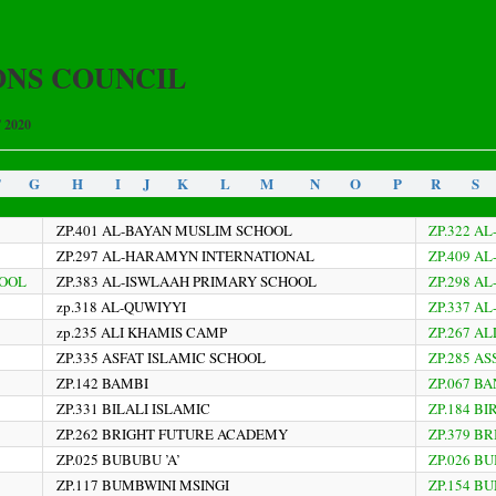
ONS COUNCIL
2020
F
G
H
I
J
K
L
M
N
O
P
R
S
ZP.401 AL-BAYAN MUSLIM SCHOOL
ZP.322 A
ZP.297 AL-HARAMYN INTERNATIONAL
ZP.409 A
HOOL
ZP.383 AL-ISWLAAH PRIMARY SCHOOL
ZP.298 A
zp.318 AL-QUWIYYI
ZP.337 A
zp.235 ALI KHAMIS CAMP
ZP.267 A
ZP.335 ASFAT ISLAMIC SCHOOL
ZP.285 A
ZP.142 BAMBI
ZP.067 B
ZP.331 BILALI ISLAMIC
ZP.184 BI
ZP.262 BRIGHT FUTURE ACADEMY
ZP.379 B
ZP.025 BUBUBU ’A’
ZP.026 B
ZP.117 BUMBWINI MSINGI
ZP.154 B