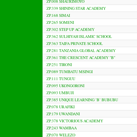
ZP.008 SHAURIMOYO
ZP.339 SHINING STAR ACADEMY
ZP.168 SIMAI
ZP.265 SOMENI
ZP.302 STEP UP ACADEMY
ZP.362 SULHIYAH ISLAMIC SCHOOL
ZP.363 TAIFA PRIVATE SCHOOL
ZP.281 TANZANIA GLOBAL ACADEMY
ZP.361 THE CRESCENT ACADEMY "B"
ZP.251 TIRONI
ZP.089 TUMBATU MSINGI
ZP.111 TUNGUU
ZP.095 UKONGORONI
ZP.093 UMBUJI
ZP.385 UNIQUE LEARNING ’B’ BUBUBU
ZP.078 URAFIKI
ZP.179 UWANDANI
ZP.378 VICTORIOUS ACADEMY
ZP.243 WAMBAA
ZP.070 WELEZO