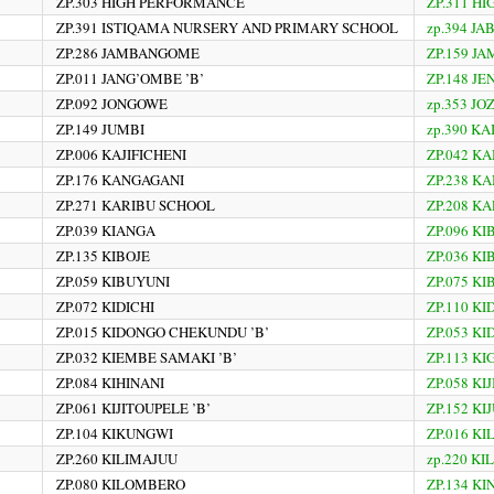
ZP.303 HIGH PERFORMANCE
ZP.311 H
ZP.391 ISTIQAMA NURSERY AND PRIMARY SCHOOL
zp.394 J
ZP.286 JAMBANGOME
ZP.159 JA
ZP.011 JANG’OMBE ’B’
ZP.148 J
ZP.092 JONGOWE
zp.353 JO
ZP.149 JUMBI
zp.390 K
ZP.006 KAJIFICHENI
ZP.042 K
ZP.176 KANGAGANI
ZP.238 K
ZP.271 KARIBU SCHOOL
ZP.208 K
ZP.039 KIANGA
ZP.096 KI
ZP.135 KIBOJE
ZP.036 K
ZP.059 KIBUYUNI
ZP.075 K
ZP.072 KIDICHI
ZP.110 KI
ZP.015 KIDONGO CHEKUNDU ’B’
ZP.053 KI
ZP.032 KIEMBE SAMAKI ’B’
ZP.113 K
ZP.084 KIHINANI
ZP.058 KIJ
ZP.061 KIJITOUPELE ’B’
ZP.152 K
ZP.104 KIKUNGWI
ZP.016 KI
ZP.260 KILIMAJUU
zp.220 KI
ZP.080 KILOMBERO
ZP.134 KI