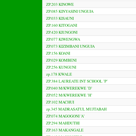
ZP.203 KINOWE
ZP.085 KINYASINI UNGUJA
ZP.033 KISAUNI
ZP.160 KITOGANI
ZP.420 KIUNGONI
ZP.077 KIWENGWA
ZP.073 KIZIMBANI UNGUJA
ZP.156 KOANI
ZP.029 KOMBENI
ZP.256 KUNGUNI
zp.178 KWALE
ZP.384 LAUREATE INT SCHOOL ’P’
ZP.040 M/KWEREKWE ’D’
ZP.052 M/KWEREKWE ’H’
ZP.102 MACHUI
zp.345 MADRASATUL MUJTABAH
ZP.074 MAGOGONI ’A’
ZP.294 MAHDUTHI
ZP.163 MAKANGALE