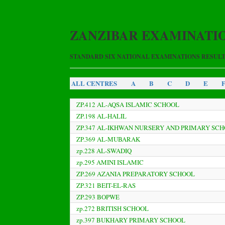
ZANZIBAR EXAMINATI
STANDARD SIX NATIONAL EXAMINATIONS RESULT 
ALL CENTRES
A
B
C
D
E
ZP.412 AL-AQSA ISLAMIC SCHOOL
ZP.198 AL-HALIL
ZP.347 AL-IKHWAN NURSERY AND PRIMARY SC
ZP.369 AL-MUBARAK
zp.228 AL-SWADIQ
zp.295 AMINI ISLAMIC
ZP.269 AZANIA PREPARATORY SCHOOL
ZP.321 BEIT-EL-RAS
ZP.293 BOPWE
zp.272 BRITISH SCHOOL
zp.397 BUKHARY PRIMARY SCHOOL