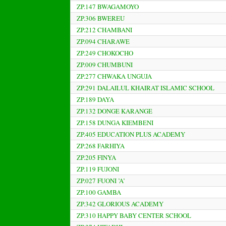
ZP.147 BWAGAMOYO
ZP.306 BWEREU
ZP.212 CHAMBANI
ZP.094 CHARAWE
ZP.249 CHOKOCHO
ZP.009 CHUMBUNI
ZP.277 CHWAKA UNGUJA
ZP.291 DALAILUL KHAIRAT ISLAMIC SCHOOL
ZP.189 DAYA
ZP.132 DONGE KARANGE
ZP.158 DUNGA KIEMBENI
ZP.405 EDUCATION PLUS ACADEMY
ZP.268 FARHIYA
ZP.205 FINYA
ZP.119 FUJONI
ZP.027 FUONI ’A’
ZP.100 GAMBA
ZP.342 GLORIOUS ACADEMY
ZP.310 HAPPY BABY CENTER SCHOOL