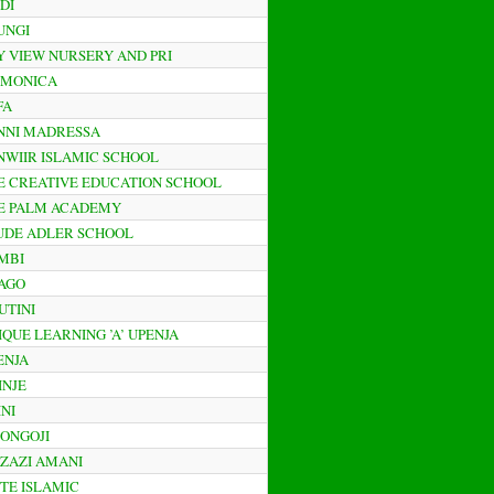
IDI
HUNGI
KY VIEW NURSERY AND PRI
. MONICA
FA
UNNI MADRESSA
ANWIIR ISLAMIC SCHOOL
HE CREATIVE EDUCATION SCHOOL
HE PALM ACADEMY
RUDE ADLER SCHOOL
UMBI
BAGO
UTINI
NIQUE LEARNING ’A’ UPENJA
ENJA
INJE
INI
TONGOJI
AZAZI AMANI
ETE ISLAMIC