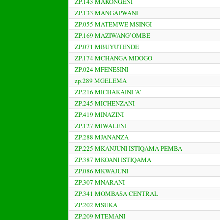
ZP.143 MAKONGENI
ZP.133 MANGAPWANI
ZP.055 MATEMWE MSINGI
ZP.169 MAZIWANG’OMBE
ZP.071 MBUYUTENDE
ZP.174 MCHANGA MDOGO
ZP.024 MFENESINI
zp.289 MGELEMA
ZP.216 MICHAKAINI ’A’
ZP.245 MICHENZANI
ZP.419 MINAZINI
ZP.127 MIWALENI
ZP.288 MJANANZA
ZP.225 MKANJUNI ISTIQAMA PEMBA
ZP.387 MKOANI ISTIQAMA
ZP.086 MKWAJUNI
ZP.307 MNARANI
ZP.341 MOMBASA CENTRAL
ZP.202 MSUKA
ZP.209 MTEMANI