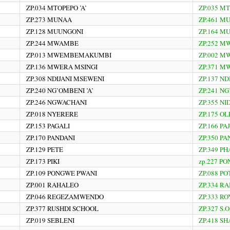
ZP.034 MTOPEPO ’A’
ZP.035 MT
ZP.273 MUNAA
ZP.461 
ZP.128 MUUNGONI
ZP.164 M
ZP.244 MWAMBE
ZP.252 
ZP.013 MWEMBEMAKUMBI
ZP.002 
ZP.136 MWERA MSINGI
ZP.371 M
ZP.308 NDIJANI MSEWENI
ZP.137 ND
ZP.240 NG’OMBENI ’A’
ZP.241 NG
ZP.246 NGWACHANI
ZP.355 N
ZP.018 NYERERE
ZP.175 OL
ZP.153 PAGALI
ZP.166 PA
ZP.170 PANDANI
ZP.350 P
ZP.129 PETE
ZP.349 P
ZP.173 PIKI
zp.227 P
ZP.109 PONGWE PWANI
ZP.088 P
ZP.001 RAHALEO
ZP.334 R
ZP.046 REGEZAMWENDO
ZP.333 R
ZP.377 RUSHDI SCHOOL
ZP.327 S
ZP.019 SEBLENI
ZP.418 S