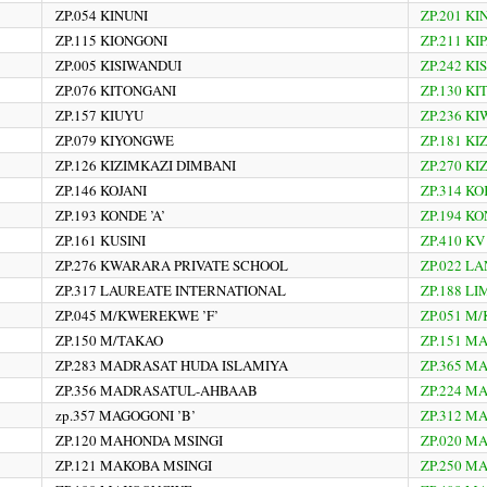
ZP.054 KINUNI
ZP.201 K
ZP.115 KIONGONI
ZP.211 K
ZP.005 KISIWANDUI
ZP.242 K
ZP.076 KITONGANI
ZP.130 KI
ZP.157 KIUYU
ZP.236 KI
ZP.079 KIYONGWE
ZP.181 K
ZP.126 KIZIMKAZI DIMBANI
ZP.270 K
ZP.146 KOJANI
ZP.314 K
ZP.193 KONDE ’A’
ZP.194 KO
ZP.161 KUSINI
ZP.410 K
ZP.276 KWARARA PRIVATE SCHOOL
ZP.022 L
ZP.317 LAUREATE INTERNATIONAL
ZP.188 L
ZP.045 M/KWEREKWE ’F’
ZP.051 M
ZP.150 M/TAKAO
ZP.151 M
ZP.283 MADRASAT HUDA ISLAMIYA
ZP.365 M
ZP.356 MADRASATUL-AHBAAB
ZP.224 M
zp.357 MAGOGONI ’B’
ZP.312 M
ZP.120 MAHONDA MSINGI
ZP.020 
ZP.121 MAKOBA MSINGI
ZP.250 M