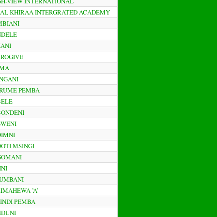
IGH-VIEW INTERNATIONAL
ABAL KHIRAA INTERGRATED ACADEMY
MBIANI
ENDELE
ZANI
AIROGIVE
AMA
ANGANI
ARUME PEMBA
BELE
IBONDENI
IBWENI
DIMNI
DOTI MSINGI
IGOMANI
INI
IJUMBANI
LIMAHEWA ’A’
LINDI PEMBA
NDUNI