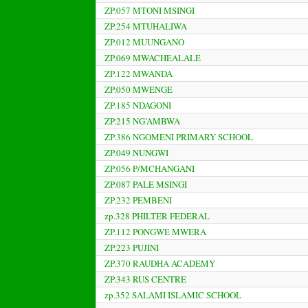
ZP.057 MTONI MSINGI
ZP.254 MTUHALIWA
ZP.012 MUUNGANO
ZP.069 MWACHEALALE
ZP.122 MWANDA
ZP.050 MWENGE
ZP.185 NDAGONI
ZP.215 NG’AMBWA
ZP.386 NGOMENI PRIMARY SCHOOL
ZP.049 NUNGWI
ZP.056 P/MCHANGANI
ZP.087 PALE MSINGI
ZP.232 PEMBENI
zp.328 PHILTER FEDERAL
ZP.112 PONGWE MWERA
ZP.223 PUJINI
ZP.370 RAUDHA ACADEMY
ZP.343 RUS CENTRE
zp.352 SALAMI ISLAMIC SCHOOL