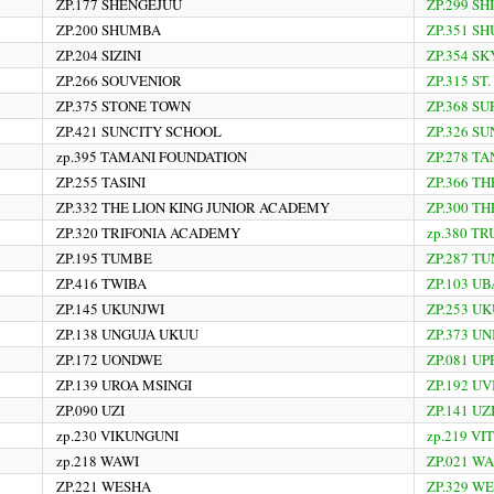
ZP.177 SHENGEJUU
ZP.299 SH
ZP.200 SHUMBA
ZP.351 S
ZP.204 SIZINI
ZP.354 S
ZP.266 SOUVENIOR
ZP.315 ST
ZP.375 STONE TOWN
ZP.368 SU
ZP.421 SUNCITY SCHOOL
ZP.326 S
zp.395 TAMANI FOUNDATION
ZP.278 T
ZP.255 TASINI
ZP.366 T
ZP.332 THE LION KING JUNIOR ACADEMY
ZP.300 T
ZP.320 TRIFONIA ACADEMY
zp.380 T
ZP.195 TUMBE
ZP.287 T
ZP.416 TWIBA
ZP.103 U
ZP.145 UKUNJWI
ZP.253 UK
ZP.138 UNGUJA UKUU
ZP.373 U
ZP.172 UONDWE
ZP.081 UP
ZP.139 UROA MSINGI
ZP.192 UV
ZP.090 UZI
ZP.141 UZ
zp.230 VIKUNGUNI
zp.219 VI
zp.218 WAWI
ZP.021 W
ZP.221 WESHA
ZP.329 W