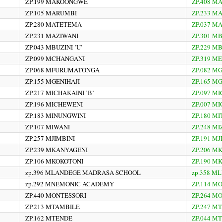
ZP.199 MAKOONGWE
ZP.408 M
ZP.105 MARUMBI
ZP.233 M
ZP.280 MATETEMA
ZP.037 M
ZP.231 MAZIWANI
ZP.301 M
ZP.043 MBUZINI ’U’
ZP.229 M
ZP.099 MCHANGANI
ZP.319 
ZP.068 MFURUMATONGA
ZP.082 
ZP.155 MGENIHAJI
ZP.165 M
ZP.217 MICHAKAINI ’B’
ZP.097 M
ZP.196 MICHEWENI
ZP.007 M
ZP.183 MINUNGWINI
ZP.180 M
ZP.107 MIWANI
ZP.248 M
ZP.257 MJIMBINI
ZP.191 MJ
ZP.239 MKANYAGENI
ZP.206 M
ZP.106 MKOKOTONI
ZP.190 M
zp.396 MLANDEGE MADRASA SCHOOL
zp.358 M
zp.292 MNEMONIC ACADEMY
ZP.114 M
ZP.440 MONTESSORI
ZP.264 M
ZP.213 MTAMBILE
ZP.247 M
ZP.162 MTENDE
ZP.044 M