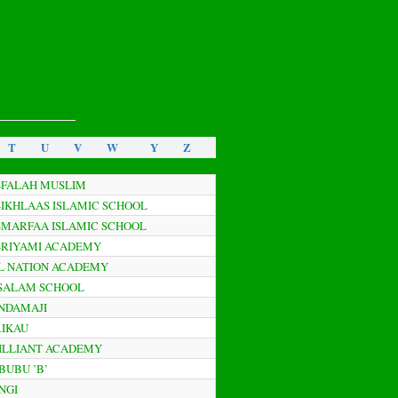
T
U
V
W
Y
Z
L-FALAH MUSLIM
L-IKHLAAS ISLAMIC SCHOOL
L-MARFAA ISLAMIC SCHOOL
L-RIYAMI ACADEMY
LL NATION ACADEMY
SSALAM SCHOOL
ANDAMAJI
RIKAU
RILLIANT ACADEMY
UBUBU ’B’
UNGI