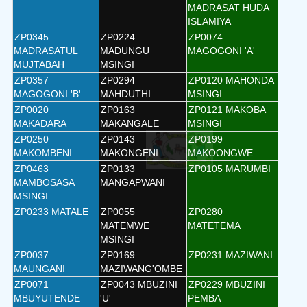
MADRASAT HUDA
ISLAMIYA
ZP0345
ZP0224
ZP0074
MADRASATUL
MADUNGU
MAGOGONI 'A'
MUJTABAH
MSINGI
ZP0357
ZP0294
ZP0120 MAHONDA
MAGOGONI 'B'
MAHDUTHI
MSINGI
ZP0020
ZP0163
ZP0121 MAKOBA
MAKADARA
MAKANGALE
MSINGI
ZP0250
ZP0143
ZP0199
MAKOMBENI
MAKONGENI
MAKOONGWE
ZP0463
ZP0133
ZP0105 MARUMBI
MAMBOSASA
MANGAPWANI
MSINGI
ZP0233 MATALE
ZP0055
ZP0280
MATEMWE
MATETEMA
MSINGI
ZP0037
ZP0169
ZP0231 MAZIWANI
MAUNGANI
MAZIWANG'OMBE
ZP0071
ZP0043 MBUZINI
ZP0229 MBUZINI
MBUYUTENDE
'U'
PEMBA