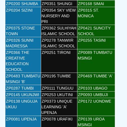
ZP0200 SHUMBA
ZP0351 SHUNGI
ZP0168 SIMAI
ZP0204 SIZINI
ZP0354 SKY VIEW
ZP0315 ST.
NURSERY AND
MONICA
PRI
ZP0375 STONE
ZP0362 SULHIYAH
ZP0421 SUNCITY
TOWN
ISLAMIC SCHOOL
SCHOOL
ZP0326 SUNNI
ZP0278 TANWIIR
ZP0255 TASINI
MADRESSA
ISLAMIC SCHOOL
ZP0366 THE
ZP0251 TIRONI
ZP0089 TUMBATU
CREATIVE
MSINGI
EDUCATION
SCHOOL
ZP0483 TUMBATU
ZP0195 TUMBE
ZP0469 TUMBE 'A'
MSINGI 'B'
ZP0287 TUMBI
ZP0111 TUNGUU
ZP0103 UBAGO
ZP0145 UKUNJWI
ZP0253 UKUTINI
ZP0093 UMBUJI
ZP0138 UNGUJA
ZP0373 UNIQUE
ZP0172 UONDWE
UKUU
LEARNING 'A'
UPENJA
ZP0081 UPENJA
ZP0078 URAFIKI
ZP0139 UROA
MSINGI