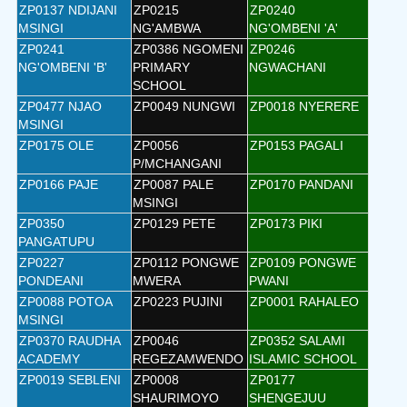
ZP0137 NDIJANI
ZP0215
ZP0240
MSINGI
NG'AMBWA
NG'OMBENI 'A'
ZP0241
ZP0386 NGOMENI
ZP0246
NG'OMBENI 'B'
PRIMARY
NGWACHANI
SCHOOL
ZP0477 NJAO
ZP0049 NUNGWI
ZP0018 NYERERE
MSINGI
ZP0175 OLE
ZP0056
ZP0153 PAGALI
P/MCHANGANI
ZP0166 PAJE
ZP0087 PALE
ZP0170 PANDANI
MSINGI
ZP0350
ZP0129 PETE
ZP0173 PIKI
PANGATUPU
ZP0227
ZP0112 PONGWE
ZP0109 PONGWE
PONDEANI
MWERA
PWANI
ZP0088 POTOA
ZP0223 PUJINI
ZP0001 RAHALEO
MSINGI
ZP0370 RAUDHA
ZP0046
ZP0352 SALAMI
ACADEMY
REGEZAMWENDO
ISLAMIC SCHOOL
ZP0019 SEBLENI
ZP0008
ZP0177
SHAURIMOYO
SHENGEJUU