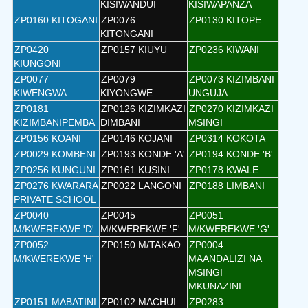
KISIWANDUI
KISIWAPANZA
ZP0160 KITOGANI
ZP0076
ZP0130 KITOPE
KITONGANI
ZP0420
ZP0157 KIUYU
ZP0236 KIWANI
KIUNGONI
ZP0077
ZP0079
ZP0073 KIZIMBANI
KIWENGWA
KIYONGWE
UNGUJA
ZP0181
ZP0126 KIZIMKAZI
ZP0270 KIZIMKAZI
KIZIMBANIPEMBA
DIMBANI
MSINGI
ZP0156 KOANI
ZP0146 KOJANI
ZP0314 KOKOTA
ZP0029 KOMBENI
ZP0193 KONDE 'A'
ZP0194 KONDE 'B'
ZP0256 KUNGUNI
ZP0161 KUSINI
ZP0178 KWALE
ZP0276 KWARARA
ZP0022 LANGONI
ZP0188 LIMBANI
PRIVATE SCHOOL
ZP0040
ZP0045
ZP0051
M/KWEREKWE 'D'
M/KWEREKWE 'F'
M/KWEREKWE 'G'
ZP0052
ZP0150 M/TAKAO
ZP0004
M/KWEREKWE 'H'
MAANDALIZI NA
MSINGI
MKUNAZINI
ZP0151 MABATINI
ZP0102 MACHUI
ZP0283