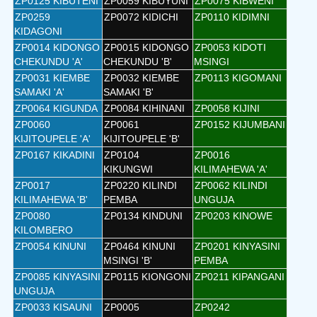
ZP0125 KIBUTENI
ZP0059 KIBUYUNI
ZP0075 KIBWENI
ZP0259
ZP0072 KIDICHI
ZP0110 KIDIMNI
KIDAGONI
ZP0014 KIDONGO
ZP0015 KIDONGO
ZP0053 KIDOTI
CHEKUNDU 'A'
CHEKUNDU 'B'
MSINGI
ZP0031 KIEMBE
ZP0032 KIEMBE
ZP0113 KIGOMANI
SAMAKI 'A'
SAMAKI 'B'
ZP0064 KIGUNDA
ZP0084 KIHINANI
ZP0058 KIJINI
ZP0060
ZP0061
ZP0152 KIJUMBANI
KIJITOUPELE 'A'
KIJITOUPELE 'B'
ZP0167 KIKADINI
ZP0104
ZP0016
KIKUNGWI
KILIMAHEWA 'A'
ZP0017
ZP0220 KILINDI
ZP0062 KILINDI
KILIMAHEWA 'B'
PEMBA
UNGUJA
ZP0080
ZP0134 KINDUNI
ZP0203 KINOWE
KILOMBERO
ZP0054 KINUNI
ZP0464 KINUNI
ZP0201 KINYASINI
MSINGI 'B'
PEMBA
ZP0085 KINYASINI
ZP0115 KIONGONI
ZP0211 KIPANGANI
UNGUJA
ZP0033 KISAUNI
ZP0005
ZP0242