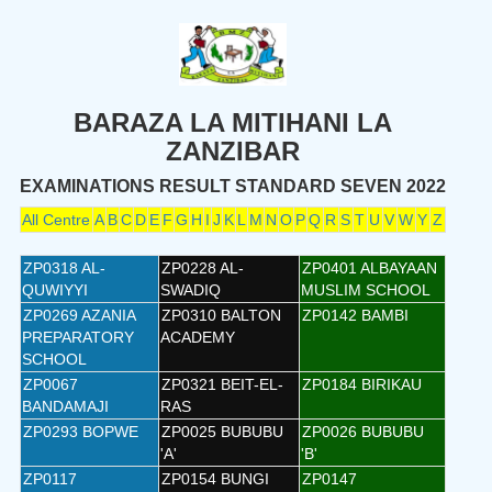
BARAZA LA MITIHANI LA
ZANZIBAR
EXAMINATIONS RESULT STANDARD SEVEN 2022
All Centre
A
B
C
D
E
F
G
H
I
J
K
L
M
N
O
P
Q
R
S
T
U
V
W
Y
Z
ZP0318 AL-
ZP0228 AL-
ZP0401 ALBAYAAN
QUWIYYI
SWADIQ
MUSLIM SCHOOL
ZP0269 AZANIA
ZP0310 BALTON
ZP0142 BAMBI
PREPARATORY
ACADEMY
SCHOOL
ZP0067
ZP0321 BEIT-EL-
ZP0184 BIRIKAU
BANDAMAJI
RAS
ZP0293 BOPWE
ZP0025 BUBUBU
ZP0026 BUBUBU
'A'
'B'
ZP0117
ZP0154 BUNGI
ZP0147