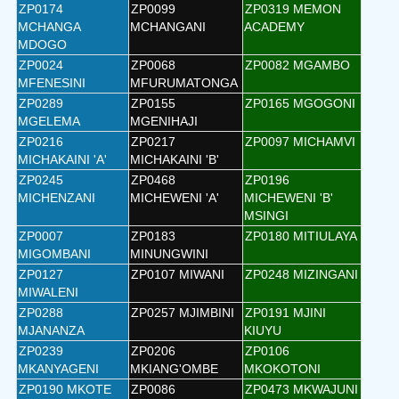
ZP0174
ZP0099
ZP0319 MEMON
MCHANGA
MCHANGANI
ACADEMY
MDOGO
ZP0024
ZP0068
ZP0082 MGAMBO
MFENESINI
MFURUMATONGA
ZP0289
ZP0155
ZP0165 MGOGONI
MGELEMA
MGENIHAJI
ZP0216
ZP0217
ZP0097 MICHAMVI
MICHAKAINI 'A'
MICHAKAINI 'B'
ZP0245
ZP0468
ZP0196
MICHENZANI
MICHEWENI 'A'
MICHEWENI 'B'
MSINGI
ZP0007
ZP0183
ZP0180 MITIULAYA
MIGOMBANI
MINUNGWINI
ZP0127
ZP0107 MIWANI
ZP0248 MIZINGANI
MIWALENI
ZP0288
ZP0257 MJIMBINI
ZP0191 MJINI
MJANANZA
KIUYU
ZP0239
ZP0206
ZP0106
MKANYAGENI
MKIANG'OMBE
MKOKOTONI
ZP0190 MKOTE
ZP0086
ZP0473 MKWAJUNI