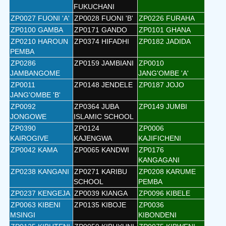
FUKUCHANI
ZP0027 FUONI 'A'
ZP0028 FUONI 'B'
ZP0226 FURAHA
ZP0100 GAMBA
ZP0171 GANDO
ZP0101 GHANA
ZP0210 HAROUN
ZP0374 HIFADHI
ZP0182 JADIDA
PEMBA
ZP0286
ZP0159 JAMBIANI
ZP0010
JAMBANGOME
JANG'OMBE 'A'
ZP0011
ZP0148 JENDELE
ZP0187 JOJO
JANG'OMBE 'B'
ZP0092
ZP0364 JUBA
ZP0149 JUMBI
JONGOWE
ISLAMIC SCHOOL
ZP0390
ZP0124
ZP0006
KAIROGIVE
KAJENGWA
KAJIFICHENI
ZP0042 KAMA
ZP0065 KANDWI
ZP0176
KANGAGANI
ZP0238 KANGANI
ZP0271 KARIBU
ZP0208 KARUME
SCHOOL
PEMBA
ZP0237 KENGEJA
ZP0039 KIANGA
ZP0096 KIBELE
ZP0063 KIBENI
ZP0135 KIBOJE
ZP0036
MSINGI
KIBONDENI