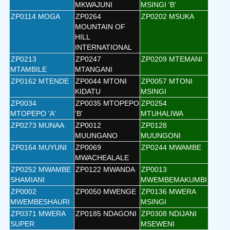
MKWAJUNI
MSINGI 'B'
ZP0114 MOGA
ZP0264
ZP0202 MSUKA
MOUNTAIN OF
HILL
INTERNATIONAL
ZP0213
ZP0247
ZP0209 MTEMANI
MTAMBILE
MTANGANI
ZP0162 MTENDE
ZP0044 MTONI
ZP0057 MTONI
KIDATU
MSINGI
ZP0034
ZP0035 MTOPEPO
ZP0254
MTOPEPO 'A'
'B'
MTUHALIWA
ZP0273 MUNAA
ZP0012
ZP0128
MUUNGANO
MUUNGONI
ZP0164 MUYUNI
ZP0069
ZP0244 MWAMBE
MWACHEALALE
ZP0252 MWAMBE
ZP0122 MWANDA
ZP0013
SHAMIANI
MWEMBEMAKUMBI
ZP0002
ZP0050 MWENGE
ZP0136 MWERA
MWEMBESHAURI
MSINGI
ZP0371 MWERA
ZP0185 NDAGONI
ZP0308 NDIJANI
SUPER
MSEWENI