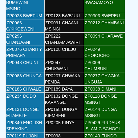
BUMBWINI
BWAGAMOYO
MSINGI
ZP0023 BWEFUM
ZP0123 BWEJUU
ZP0306 BWEREU
ZP0066
ZP0091 CHAANI
ZP0212 CHAMBANI
C/KIKOBWENI
MSINGI
ZP0296
ZP0222
ZP0094 CHARAWE
CHANJAANI
CHANJAMJAWIRI
ZP0376 CHARITY
ZP0108 CHEJU
ZP0249
PRIMARY
CHOKOCHO
ZP0048 CHUINI
ZP0047
ZP0009
CHUKWANI
CHUMBUNI
ZP0083 CHUNGA
ZP0207 CHWAKA
ZP0277 CHWAKA
PEMBA
UNGUJA
ZP0186 CHWALE
ZP0189 DAYA
ZP0038 DIMANI
ZP0234 DODO
ZP0132 DONGE
ZP0118 DONGE
KARANGE
MSINGI
ZP0131 DONGE
ZP0158 DUNGA
ZP0144 DUNGA
MTAMBLE
KIEMBENI
MSINGI
ZP0340 ENGLISH
ZP0205 FINYA
ZP0429 FIRDAUS
SPEAKING
ISLAMIC SCHOOL
ZP0119 FUJONI
ZP0098
ZP0140 FUNDO