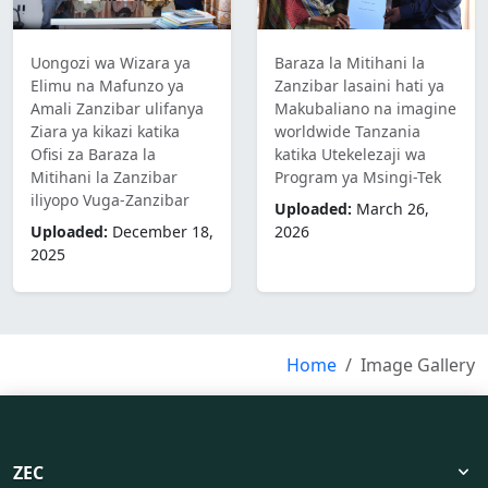
Uongozi wa Wizara ya
Baraza la Mitihani la
Elimu na Mafunzo ya
Zanzibar lasaini hati ya
Amali Zanzibar ulifanya
Makubaliano na imagine
Ziara ya kikazi katika
worldwide Tanzania
Ofisi za Baraza la
katika Utekelezaji wa
Mitihani la Zanzibar
Program ya Msingi-Tek
iliyopo Vuga-Zanzibar
Uploaded:
March 26,
Uploaded:
December 18,
2026
2025
Home
Image Gallery
language
format_size
expand_more
ZEC